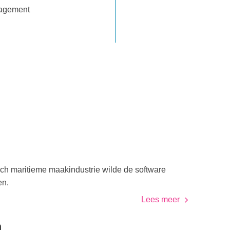
anagement
tech maritieme maakindustrie wilde de software
en.
Lees meer
n