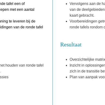
nde tafel een of
Vervolgens aan de h
iepen met een aantal
van de deelgebieden d
kaart gebracht.
ing te leveren bij de
Voorbereidingen getr
idingen van de ronde tafel
ronde tafels rondom 
Resultaat
Overzichtelijke matri
het houden van ronde tafel
Inzicht in oplossingen
.
zich in de transitie b
ssies
Plan van aanpak voor